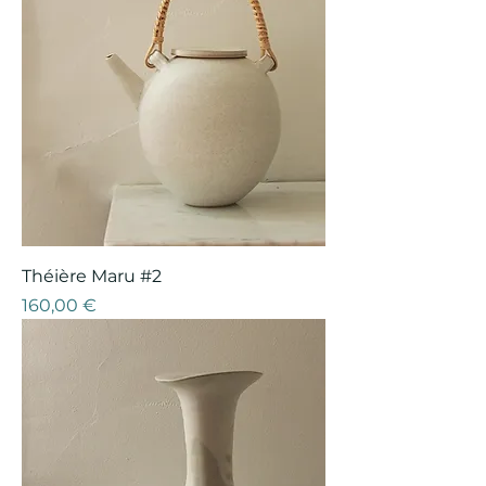
Théière Maru #2
Prix
160,00 €