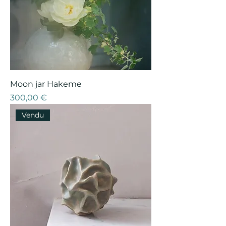
Moon jar Hakeme
Prix
300,00 €
Vendu