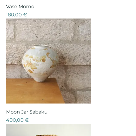
Vase Momo
Prix
180,00 €
Moon Jar Sabaku
Prix
400,00 €