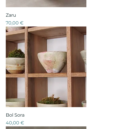
Zaru
Prix
70,00 €
Bol Sora
Prix
40,00 €