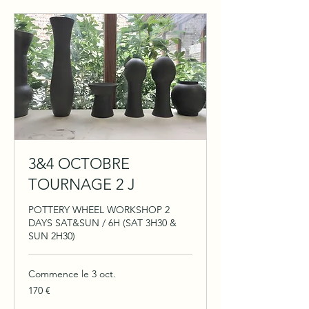
3&4 OCTOBRE
TOURNAGE 2 J
POTTERY WHEEL WORKSHOP 2
DAYS SAT&SUN / 6H (SAT 3H30 &
SUN 2H30)
Commence le 3 oct.
170
170 €
euros