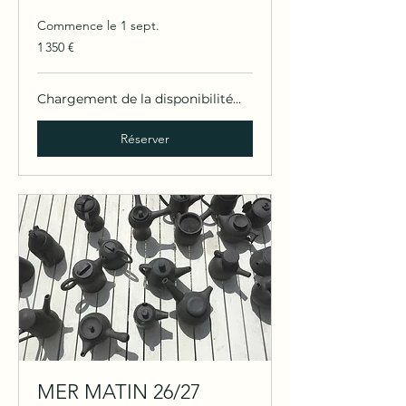
Commence le 1 sept.
1 350
1 350 €
euros
Chargement de la disponibilité...
Réserver
MER MATIN 26/27