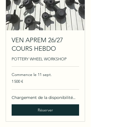
VEN APREM 26/27
COURS HEBDO
POTTERY WHEEL WORKSHOP
Commence le 11 sept.
1 500
1 500 €
euros
Chargement de la disponibilité...
Réserver