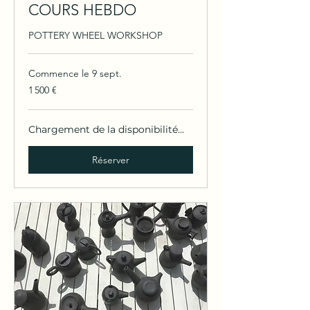
COURS HEBDO
POTTERY WHEEL WORKSHOP
Commence le 9 sept.
1 500
1 500 €
euros
Chargement de la disponibilité...
Réserver