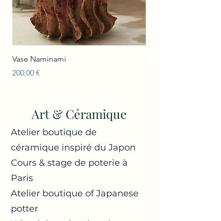
Vase Naminami
Ginga Blanc
Prix
Prix
200,00 €
180,00 €
Art & Céramique
Atelier boutique de
céramique inspiré du Japon
Cours & stage de poterie à
Paris
Atelier boutique of Japanese
potter