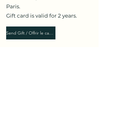
Paris.
Gift card is valid for 2 years.
Send Gift / Offrir le cadeau
Pascale C
Deux 1/2 journées
sensationnelles. Asamï est
pédagogue, patiente et à
l’écoute. Je recommande cette
expérience si vous souhaitez
vous déconnecter du quotidien.
Il faut juste ne pas devenir