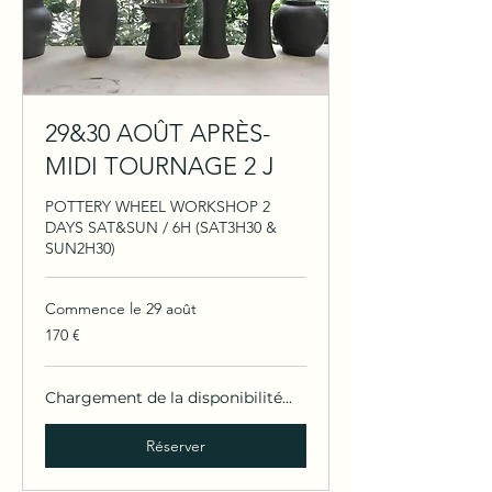
29&30 AOÛT APRÈS-
MIDI TOURNAGE 2 J
POTTERY WHEEL WORKSHOP 2
DAYS SAT&SUN / 6H (SAT3H30 &
SUN2H30)
Commence le 29 août
170
170 €
euros
Chargement de la disponibilité...
Réserver