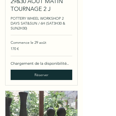
29&30 AOÛT MATIN
TOURNAGE 2 J
POTTERY WHEEL WORKSHOP 2
DAYS SAT&SUN / 6H (SAT3H30 &
SUN2H30)
Commence le 29 août
170
170 €
euros
Chargement de la disponibilité...
Réserver