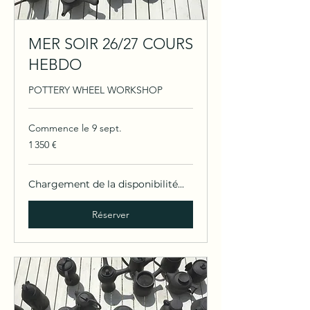
MER SOIR 26/27 COURS
HEBDO
POTTERY WHEEL WORKSHOP
Commence le 9 sept.
1 350
1 350 €
euros
Chargement de la disponibilité...
Réserver