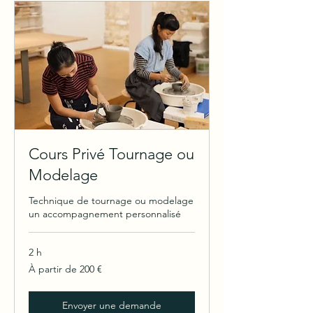
Cours Privé Tournage ou
Modelage
Technique de tournage ou modelage
un accompagnement personnalisé
2 h
À
À partir de 200 €
partir
de
200
euros
Envoyer une demande