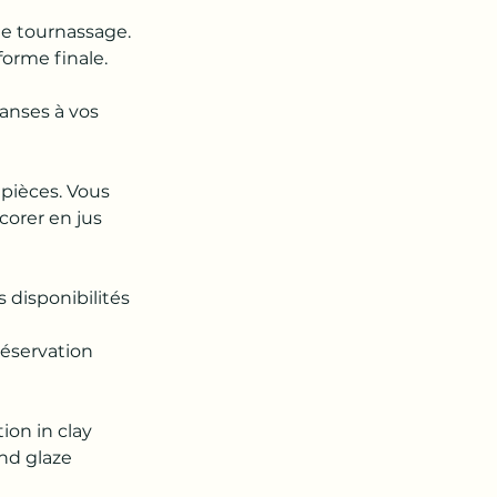
le tournassage.
forme finale.
 anses à vos
 pièces. Vous
corer en jus
s disponibilités
réservation
ion in clay
nd glaze