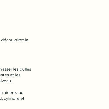
 découvrirez la
asser les bulles
stes et les
niveau.
ntraînerez au
l, cylindre et