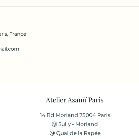
ris, France
ail.com
Atelier Asamï Paris
14 Bd Morland 75004 Paris
Ⓜ︎ Sully - Morland
​Ⓜ︎ Quai de la Rapée