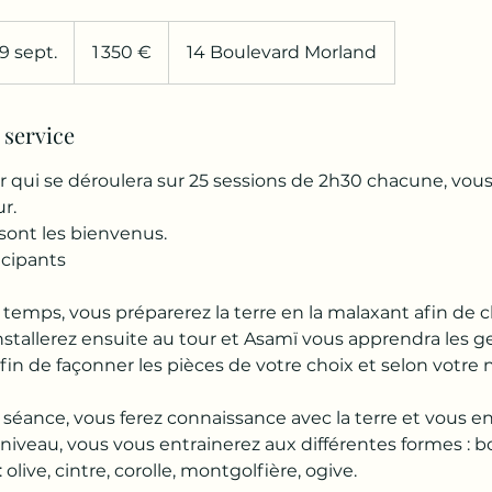
1 350
euros
 sept.
C
1 350 €
14 Boulevard Morland
o
m
 service
m
e
er qui se déroulera sur 25 sessions de 2h30 chacune, vous
n
r.
c
sont les bienvenus.
e
cipants
l
e
emps, vous préparerez la terre en la malaxant afin de ch
9
installerez ensuite au tour et Asamï vous apprendra les ge
s
in de façonner les pièces de votre choix et selon votre 
e
p
u séance, vous ferez connaissance avec la terre et vous e
t
 niveau, vous vous entrainerez aux différentes formes : bo
.
olive, cintre, corolle, montgolfière, ogive.