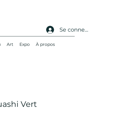
Se connecter
u
Art
Expo
À propos
uashi Vert
é