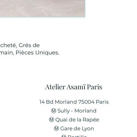
semaine depuis la 
vacances..
Si c'est la comman
mois de délais.
cheté, Grés de
main, Pièces Uniques.
Atelier Asamï Paris
14 Bd Morland 75004 Paris
Ⓜ︎ Sully - Morland
​Ⓜ︎ Quai de la Rapée
Ⓜ︎ Gare de Lyon